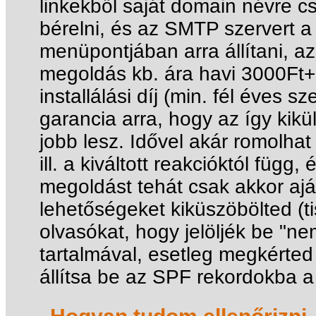
linkekből saját domain névre cs
bérelni, és az SMTP szervert a
menüpontjában arra állítani, az
megoldás kb. ára havi 3000Ft+
installálási díj (min. fél éves s
garancia arra, hogy az így kikü
jobb lesz. Idővel akár romolhat
ill. a kiváltott reakcióktól függ
megoldást tehát csak akkor ajá
lehetőségeket kiküszöbölted (ti
olvasókat, hogy jelöljék be "ne
tartalmával, esetleg megkérted
állítsa be az SPF rekordokba a