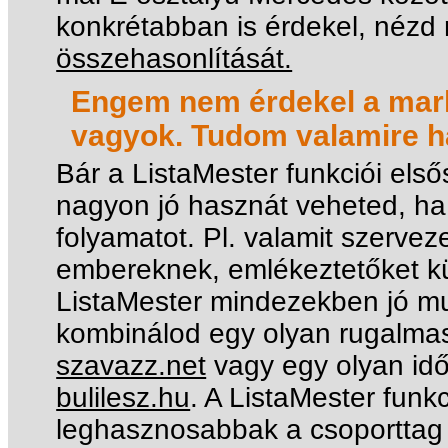
konkrétabban is érdekel, nézd 
összehasonlítását.
Engem nem érdekel a mark
vagyok. Tudom valamire ha
Bár a ListaMester funkciói els
nagyon jó hasznát veheted, ha
folyamatot. Pl. valamit szerveze
embereknek, emlékeztetőket kül
ListaMester mindezekben jó mu
kombinálod egy olyan rugalmas
szavazz.net
vagy egy olyan idő
bulilesz.hu
. A ListaMester funk
leghasznosabbak a csoporttag 