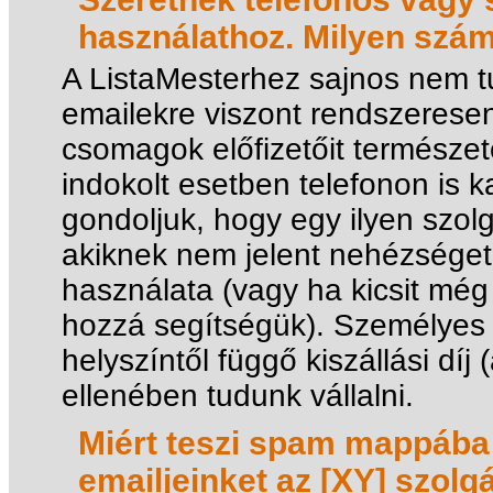
használathoz. Milyen szá
A ListaMesterhez sajnos nem t
emailekre viszont rendszerese
csomagok előfizetőit természet
indokolt esetben telefonon is 
gondoljuk, hogy egy ilyen szolg
akiknek nem jelent nehézséget
használata (vagy ha kicsit még
hozzá segítségük). Személyes
helyszíntől függő kiszállási dí
ellenében tudunk vállalni.
Miért teszi spam mappába 
emailjeinket az [XY] szolg