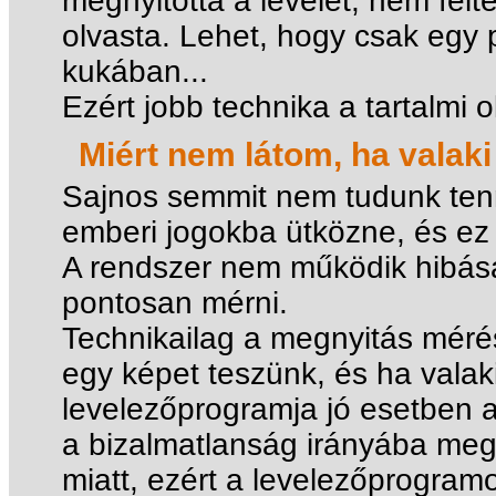
megnyitotta a levelet, nem felté
olvasta. Lehet, hogy csak egy pi
kukában...
Ezért jobb technika a tartalmi 
Miért nem látom, ha valaki
Sajnos semmit nem tudunk tenn
emberi jogokba ütközne, és ez
A rendszer nem működik hibás
pontosan mérni.
Technikailag a megnyitás méré
egy képet teszünk, és ha valaki
levelezőprogramja jó esetben az
a bizalmatlanság irányába me
miatt, ezért a levelezőprogram