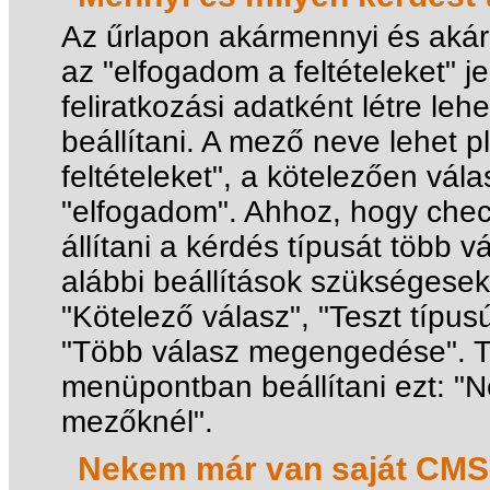
Az űrlapon akármennyi és akár
az "elfogadom a feltételeket" j
feliratkozási adatként létre leh
beállítani. A mező neve lehet p
feltételeket", a kötelezően vál
"elfogadom". Ahhoz, hogy check
állítani a kérdés típusát több
alábbi beállítások szükségesek
"Kötelező válasz", "Teszt típu
"Több válasz megengedése". 
menüpontban beállítani ezt: "N
mezőknél".
Nekem már van saját CMS