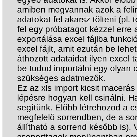
amiben megvannak azok a feli
adatokat fel akarsz tölteni (pl. 
fel egy próbatagot kézzel erre
exportálása excel fájlba funkci
excel fájlt, amit ezután be leh
áthozott adataidat ilyen excel 
be tudod importálni egy olyan
szükséges adatmezők.
Ez az xls import kicsit macerás 
lépésre hogyan kell csinálni. 
segítünk. Előbb létrehozod a c
megfelelő sorrendben, de a so
állítható a sorrend később is). 
csoporttagok menüpontban egy p