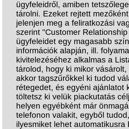
ügyfeleidről, amiben tetszőleges
tárolni. Ezeket rejtett mezőkén
jelenjen meg a feliratkozási v
szerint "Customer Relationship
ügyfeleidet egy magasabb színv
információk alapján, ill. folya
kivitelezéséhez alkalmas a Lis
tárolod, hogy ki mikor vásárolt,
akkor tagszűrőkkel ki tudod vál
rétegedet, és egyéni ajánlatot 
töltetsz ki velük piackutatás c
helyen egyébként már önmagában
telefonon valakit, egyből tudod, 
ilyesmiket lehet automatikusra be