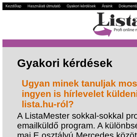
Kezdőlap
Használati útmutató
Gyakori kérdések
Áraink
Dokumentá
Gyakori kérdések
Ugyan minek tanuljak most
ingyen is hírlevelet külden
lista.hu-ról?
A ListaMester sokkal-sokkal pr
emailküldő program. A különbs
mai E osztályú Mercedes közöt