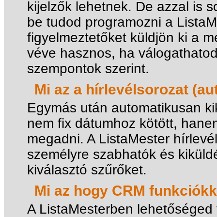
kijelzők lehetnek. De azzal is
be tudod programozni a ListaM
figyelmeztetőket küldjön ki a 
véve hasznos, ha válogathatod
szempontok szerint.
Mi az a hírlevélsorozat (a
Egymás után automatikusan kikü
nem fix dátumhoz kötött, hanem a
megadni. A ListaMester hírlevél
személyre szabhatók és kiküldé
kiválasztó szűrőket.
Mi az hogy CRM funkciókk
A ListaMesterben lehetőséged 