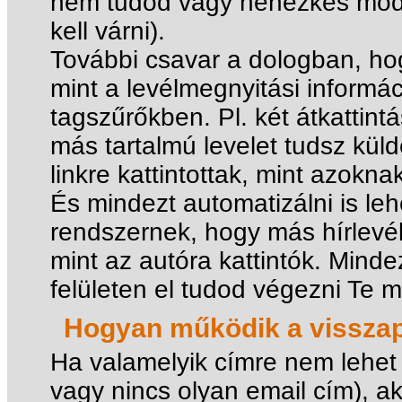
nem tudod vagy nehézkes módos
kell várni).
További csavar a dologban, hog
mint a levélmegnyitási informá
tagszűrőkben. Pl. két átkattint
más tartalmú levelet tudsz küld
linkre kattintottak, mint azoknak
És mindezt automatizálni is leh
rendszernek, hogy más hírlevél
mint az autóra kattintók. Mind
felületen el tudod végezni Te 
Hogyan működik a visszap
Ha valamelyik címre nem lehet e
vagy nincs olyan email cím), ak