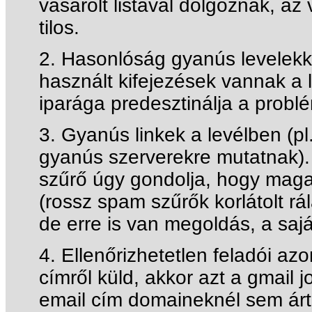
vásárolt listával dolgoznak, az
tilos.
2. Hasonlóság gyanús levelekk
használt kifejezések vannak a 
iparága predesztinálja a probl
3. Gyanús linkek a levélben (pl
gyanús szerverekre mutatnak).
szűrő úgy gondolja, hogy maga
(rossz spam szűrők korlátolt rál
de erre is van megoldás, a sajá
4. Ellenőrizhetetlen feladói az
címről küld, akkor azt a gmail 
email cím domaineknél sem árt