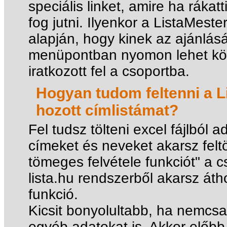
speciális linket, amire ha rákatt
fog jutni. Ilyenkor a ListaMester
alapján, hogy kinek az ajánlásár
menüpontban nyomon lehet köve
iratkozott fel a csoportba.
Hogyan tudom feltenni a 
hozott címlistámat?
Fel tudsz tölteni excel fájlból 
címeket és neveket akarsz feltö
tömeges felvétele funkciót" a 
lista.hu rendszerből akarsz áth
funkció.
Kicsit bonyolultabb, ha nemcs
egyéb adatokat is. Akkor előbb 