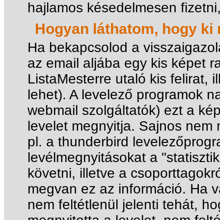
hajlamos késedelmesen fizetni, 
Hogyan láthatom, hogy ki n
Ha bekapcsolod a visszaigazol
az email aljába egy kis képet r
ListaMesterre utaló kis felirat, 
lehet). A levelező programok n
webmail szolgáltatók) ezt a kép
levelet megnyitja. Sajnos nem
pl. a thunderbird levelezőprogr
levélmegnyitásokat a "statisz
követni, illetve a csoporttagokr
megvan ez az információ. Ha va
nem feltétlenül jelenti tehát, h