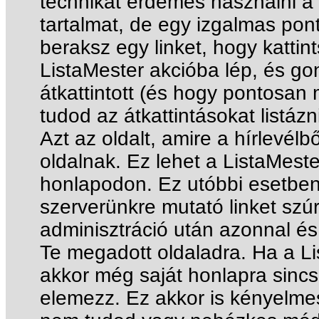
technikát érdemes használni a h
tartalmat, de egy izgalmas pon
beraksz egy linket, hogy kattin
ListaMester akcióba lép, és go
átkattintott (és hogy pontosan 
tudod az átkattintásokat listázn
Azt az oldalt, amire a hírlevélbő
oldalnak. Ez lehet a ListaMeste
honlapodon. Ez utóbbi esetben
szerverünkre mutató linket szúr
adminisztráció után azonnal és 
Te megadott oldaladra. Ha a Li
akkor még saját honlapra sincs
elemezz. Ez akkor is kényelmes