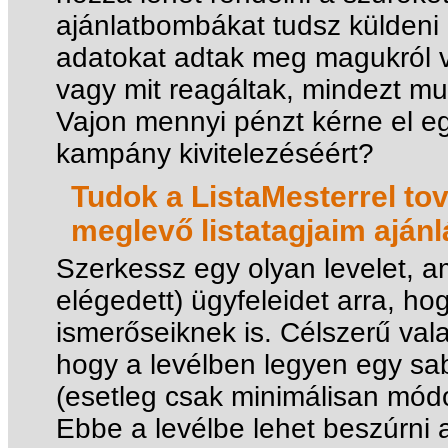
ajánlatbombákat tudsz küldeni 
adatokat adtak meg magukról 
vagy mit reagáltak, mindezt mu
Vajon mennyi pénzt kérne el e
kampány kivitelezéséért?
Tudok a ListaMesterrel tov
meglevő listatagjaim aján
Szerkessz egy olyan levelet, 
elégedett) ügyfeleidet arra, hog
ismerőseiknek is. Célszerű vala
hogy a levélben legyen egy sa
(esetleg csak minimálisan módos
Ebbe a levélbe lehet beszúrni 