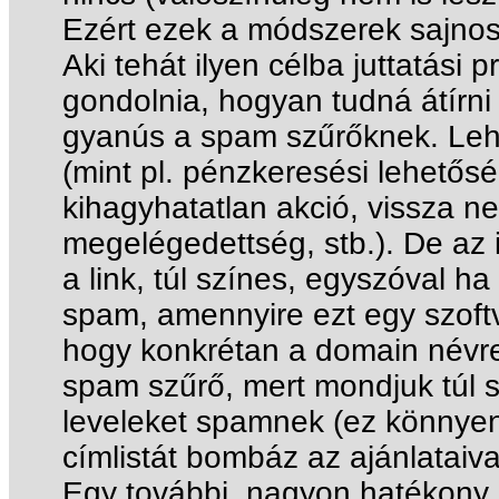
Ezért ezek a módszerek sajnos 
Aki tehát ilyen célba juttatási 
gondolnia, hogyan tudná átírni
gyanús a spam szűrőknek. Lehe
(mint pl. pénzkeresési lehetős
kihagyhatatlan akció, vissza ne
megelégedettség, stb.). De az 
a link, túl színes, egyszóval h
spam, amennyire ezt egy szoftv
hogy konkrétan a domain névre 
spam szűrő, mert mondjuk túl s
leveleket spamnek (ez könnyen
címlistát bombáz az ajánlataiva
Egy további, nagyon hatékony 