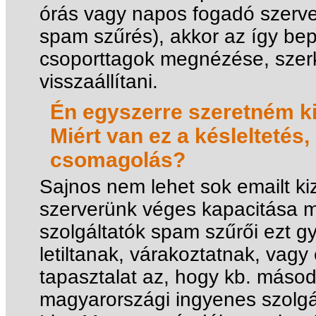
órás vagy napos fogadó szerver
spam szűrés), akkor az így bep
csoporttagok megnézése, szerk
visszaállítani.
Én egyszerre szeretném ki
Miért van ez a késleltetés
csomagolás?
Sajnos nem lehet sok emailt ki
szerverünk véges kapacitása m
szolgáltatók spam szűrői ezt 
letiltanak, várakoztatnak, vag
tapasztalat az, hogy kb. másod
magyarországi ingyenes szolgál