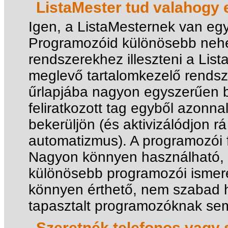
ListaMester tud valahogy
Igen, a ListaMesternek van eg
Programozóid különösebb nehé
rendszerekhez illeszteni a List
meglevő tartalomkezelő rendsze
űrlapjába nagyon egyszerűen b
feliratkozott tag egyből azonna
bekerüljön (és aktivizálódjon rá 
automatizmus). A programozói f
Nagyon könnyen használható, 
különösebb programozói ismer
könnyen érthető, nem szabad
tapasztalt programozóknak se
Szeretnék telefonos vagy 