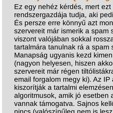
Ez egy nehéz kérdés, mert ezt 
rendszergazdája tudja, aki pedi
És persze erre könnyű azt mond
szervereit már ismerik a spam s
viszont valójában sokkal rossza
tartalmára tanulnak rá a spam 
Manapság ugyanis kezd kimenni
(nagyon helyesen, hiszen akko
szervereit már régen tiltólistá
email forgalom megy ki). Az IP
kiszorítják a tartalmi elemzése
algoritmusok, amik jó esetben a
vannak támogatva. Sajnos kell
nincs (valószínűleg nem is lesz