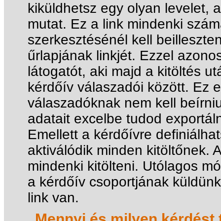
kiküldhetsz egy olyan levelet, 
mutat. Ez a link mindenki szám
szerkesztésénél kell beilleszt
űrlapjának linkjét. Ezzel azono
látogatót, aki majd a kitöltés 
kérdőív válaszadói között. Ez
válaszadóknak nem kell beírni
adatait excelbe tudod exportáln
Emellett a kérdőívre definiálhat
aktiválódik minden kitöltőnek. 
mindenki kitölteni. Utólagos m
a kérdőív csoportjának küldünk
link van.
Mennyi és milyen kérdést t