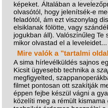
képeket. Általában a levelező
olvasótól, hogy jelenítsék-e m
feladótól, ám ezt viszonylag di
elsiklanak fölötte, vagy szánd
jogukban áll). Valószínűleg Te
mikor olvastad el a leveleidet...
Mire valók a "tartalmi olda
A sima hírlevélküldés sajnos e
Kicsit ügyesebb technika a
sza
megfigyelted, szappanoperákb
filmet pontosan ott szakítják m
éppen fejbe készül vágni a gya
közelíti meg a rémült kismama 