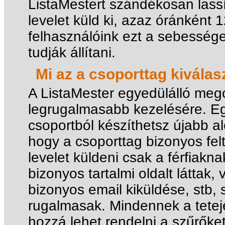
ListaMestert szándékosan lassí
levelet küld ki, azaz óránként 
felhasználóink ezt a sebesség
tudják állítani.
Mi az a csoporttag kiválas
A ListaMester egyedülálló meg
legrugalmasabb kezelésére. Eg
csoportból készíthetsz újabb al
hogy a csoporttag bizonyos felt
levelet küldeni csak a férfiakn
bizonyos tartalmi oldalt láttak,
bizonyos email kiküldése, stb, 
rugalmasak. Mindennek a tetejé
hozzá lehet rendelni a szűrőke