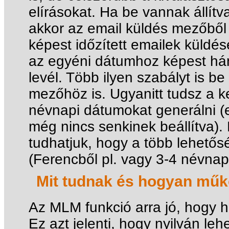
elírásokat. Ha be vannak állít
akkor az email küldés mezőből
képest időzített emailek küldése
az egyéni dátumhoz képest hán
levél. Több ilyen szabályt is be
mezőhöz is. Ugyanitt tudsz a 
névnapi dátumokat generálni (e
még nincs senkinek beállítva).
tudhatjuk, hogy a több lehetősé
(Ferencből pl. vagy 3-4 névnap
Mit tudnak és hogyan mű
Az MLM funkció arra jó, hogy hi
Ez azt jelenti, hogy nyilván lehe