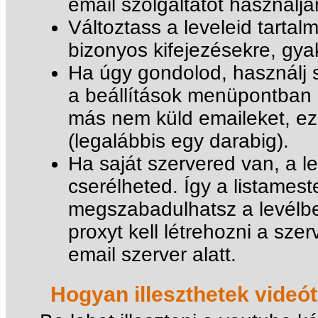
email szolgáltatót használja
Változtass a leveleid tarta
bizonyos kifejezésekre, gyak
Ha úgy gondolod, használj s
a beállítások menüpontban be
más nem küld emaileket, ez
(legalábbis egy darabig).
Ha saját szervered van, a le
cserélheted. Így a listames
megszabadulhatsz a levélb
proxyt kell létrehozni a sze
email szerver alatt.
Hogyan illeszthetek videót