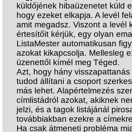
küldőjének hibaüzenetet küld er
hogy ezeket elkapja. A levél fe
amit megadsz. Viszont a levél 
értesítőit kérjük, egy olyan ema
ListaMester automatikusan figye
azokat kikapcsolja. Mellesleg 
üzenettől kímél meg Téged.
Azt, hogy hány visszapattanás 
tudod állítani a csoport szerke
más lehet. Alapértelmezés szeri
címlistádról azokat, akiknek ne
jelzi, és a tagok listájánál pir
továbbiakban ezekre a címekre
Ha csak átmeneti probléma miat