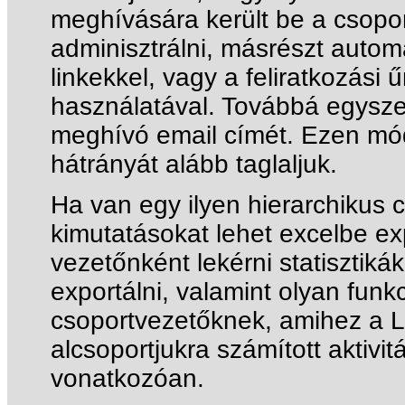
meghívására került be a csopor
adminisztrálni, másrészt autom
linkekkel, vagy a feliratkozási 
használatával. Továbbá egyszer
meghívó email címét. Ezen mód
hátrányát alább taglaljuk.
Ha van egy ilyen hierarchikus 
kimutatásokat lehet excelbe expo
vezetőnként lekérni statisztikák
exportálni, valamint olyan funkc
csoportvezetőknek, amihez a L
alcsoportjukra számított aktivit
vonatkozóan.