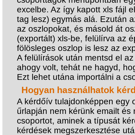
excelbe. Az így kapott xls fájl 
tag lesz) egymás alá. Ezután az
az oszlopokat, és másold át os
(exportált) xls-be, felülírva az
fölösleges oszlop is lesz az ex
A felülírások után mentsd el az
ahogy volt, tehát ne hagyd, hog
Ezt lehet utána importálni a c
Hogyan használhatok kérd
A kérdőív tulajdonképpen egy o
űrlapján nem kérünk emailt és n
csoportot, aminek a típusát kérd
kérdések megszerkesztése után