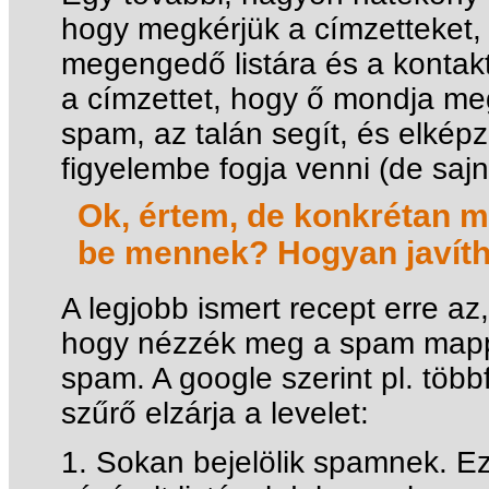
hogy megkérjük a címzetteket, 
megengedő listára és a kontakt 
a címzettet, hogy ő mondja me
spam, az talán segít, és elkép
figyelembe fogja venni (de sajn
Ok, értem, de konkrétan m
be mennek? Hogyan javíth
A legjobb ismert recept erre az
hogy nézzék meg a spam mappá
spam. A google szerint pl. töb
szűrő elzárja a levelet:
1. Sokan bejelölik spamnek. Ez