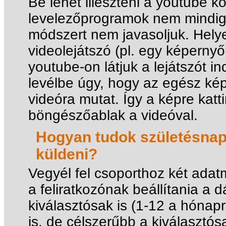
Be lehet illeszteni a youtube k
levelezőprogramok nem mindig 
módszert nem javasoljuk. Helyet
videolejátszó (pl. egy képern
youtube-on látjuk a lejátszót ind
levélbe úgy, hogy az egész képb
videóra mutat. Így a képre katt
böngészőablak a videóval.
Hogyan tudok születésnap
küldeni?
Vegyél fel csoporthoz két adat
a feliratkozónak beállítania a
kiválasztósak is (1-12 a hóna
is, de célszerűbb a kiválasztós