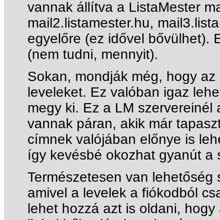
vannak állítva a ListaMester mai
mail2.listamester.hu, mail3.list
egyelőre (ez idővel bővülhet). 
(nem tudni, mennyit).
Sokan, mondják még, hogy az I
leveleket. Ez valóban igaz leh
megy ki. Ez a LM szervereinél
vannak páran, akik már tapaszt
címnek valójában előnye is leh
így kevésbé okozhat gyanút a 
Természetesen van lehetőség sa
amivel a levelek a fiókodból cs
lehet hozzá azt is oldani, hogy