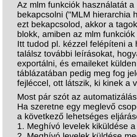
Az mlm funkciók használatát a 
bekapcsolni ("MLM hierarchia h
ezt bekapcsolod, akkor a tagok l
blokk, amiben az mlm funkciók 
Itt tudod pl. kézzel felépíteni a
találsz további leírásokat, hogya
exportálni, és emaileket külden
táblázatában pedig meg fog jel
fejléccel, ott látszik, ki kinek a 
Most pár szót az automatizálás
Ha szeretne egy meglevő csopo
a következő lehetséges eljárás
1. Meghívó levelek kiküldése a
2. Meghívó levelek küldése me