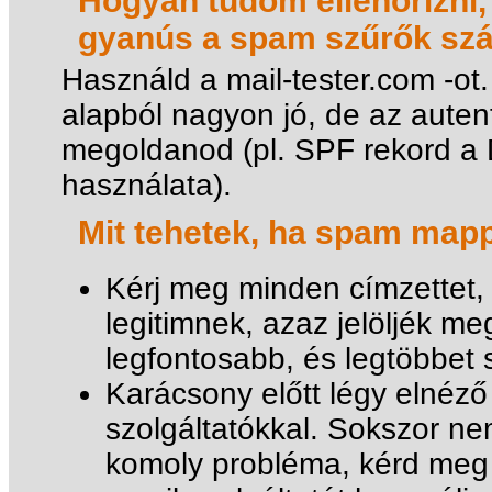
Hogyan tudom ellenőrizni,
gyanús a spam szűrők sz
Használd a mail-tester.com -ot.
alapból nagyon jó, de az autent
megoldanod (pl. SPF rekord a 
használata).
Mit tehetek, ha spam mapp
Kérj meg minden címzettet, 
legitimnek, azaz jelöljék 
legfontosabb, és legtöbbet 
Karácsony előtt légy elnéz
szolgáltatókkal. Sokszor ne
komoly probléma, kérd meg 