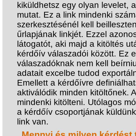
kiküldhetsz egy olyan levelet, 
mutat. Ez a link mindenki szám
szerkesztésénél kell beilleszt
űrlapjának linkjét. Ezzel azono
látogatót, aki majd a kitöltés 
kérdőív válaszadói között. Ez
válaszadóknak nem kell beírni
adatait excelbe tudod exportáln
Emellett a kérdőívre definiálhat
aktiválódik minden kitöltőnek. 
mindenki kitölteni. Utólagos m
a kérdőív csoportjának küldünk
link van.
Mennyi és milyen kérdést t