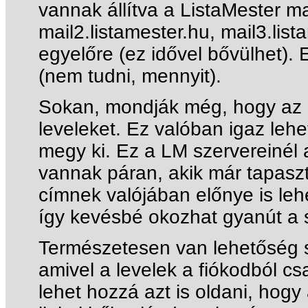
vannak állítva a ListaMester mai
mail2.listamester.hu, mail3.list
egyelőre (ez idővel bővülhet). 
(nem tudni, mennyit).
Sokan, mondják még, hogy az I
leveleket. Ez valóban igaz leh
megy ki. Ez a LM szervereinél
vannak páran, akik már tapaszt
címnek valójában előnye is leh
így kevésbé okozhat gyanút a 
Természetesen van lehetőség sa
amivel a levelek a fiókodból cs
lehet hozzá azt is oldani, hogy