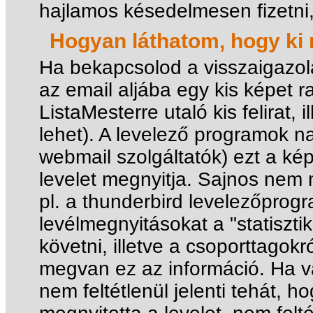
hajlamos késedelmesen fizetni, 
Hogyan láthatom, hogy ki n
Ha bekapcsolod a visszaigazol
az email aljába egy kis képet r
ListaMesterre utaló kis felirat, 
lehet). A levelező programok n
webmail szolgáltatók) ezt a kép
levelet megnyitja. Sajnos nem
pl. a thunderbird levelezőprogr
levélmegnyitásokat a "statisz
követni, illetve a csoporttagokr
megvan ez az információ. Ha va
nem feltétlenül jelenti tehát, h