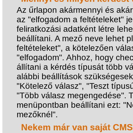
Az űrlapon akármennyi és akár
az "elfogadom a feltételeket" j
feliratkozási adatként létre leh
beállítani. A mező neve lehet p
feltételeket", a kötelezően vál
"elfogadom". Ahhoz, hogy check
állítani a kérdés típusát több
alábbi beállítások szükségesek
"Kötelező válasz", "Teszt típu
"Több válasz megengedése". 
menüpontban beállítani ezt: "N
mezőknél".
Nekem már van saját CMS