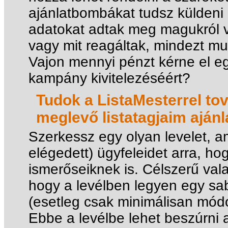
ajánlatbombákat tudsz küldeni 
adatokat adtak meg magukról 
vagy mit reagáltak, mindezt mu
Vajon mennyi pénzt kérne el e
kampány kivitelezéséért?
Tudok a ListaMesterrel tov
meglevő listatagjaim aján
Szerkessz egy olyan levelet, 
elégedett) ügyfeleidet arra, hog
ismerőseiknek is. Célszerű vala
hogy a levélben legyen egy sa
(esetleg csak minimálisan módos
Ebbe a levélbe lehet beszúrni 