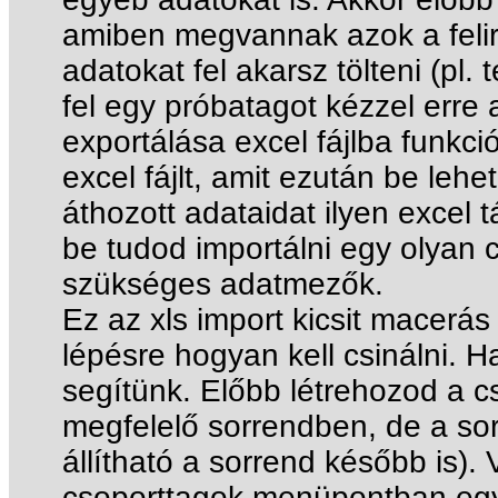
amiben megvannak azok a feli
adatokat fel akarsz tölteni (pl. 
fel egy próbatagot kézzel erre
exportálása excel fájlba funkci
excel fájlt, amit ezután be leh
áthozott adataidat ilyen excel 
be tudod importálni egy olyan
szükséges adatmezők.
Ez az xls import kicsit macerás 
lépésre hogyan kell csinálni. 
segítünk. Előbb létrehozod a c
megfelelő sorrendben, de a so
állítható a sorrend később is). 
csoporttagok menüpontban egy p