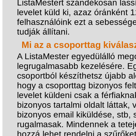
ListaMestert szándékosan lassí
levelet küld ki, azaz óránként 
felhasználóink ezt a sebesség
tudják állítani.
Mi az a csoporttag kiválas
A ListaMester egyedülálló meg
legrugalmasabb kezelésére. Eg
csoportból készíthetsz újabb al
hogy a csoporttag bizonyos felt
levelet küldeni csak a férfiakn
bizonyos tartalmi oldalt láttak,
bizonyos email kiküldése, stb, 
rugalmasak. Mindennek a tetejé
hozzá lehet rendelni a szűrőke