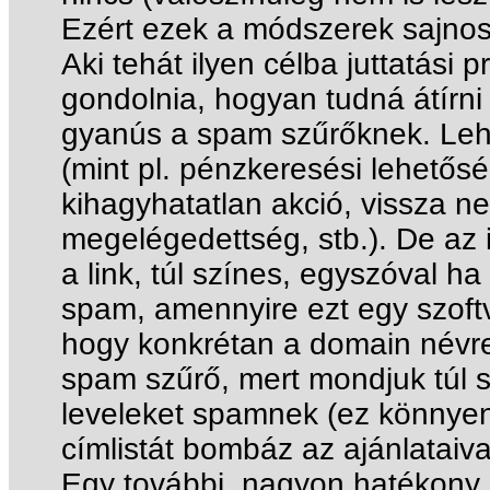
Ezért ezek a módszerek sajnos 
Aki tehát ilyen célba juttatási 
gondolnia, hogyan tudná átírni
gyanús a spam szűrőknek. Lehe
(mint pl. pénzkeresési lehetős
kihagyhatatlan akció, vissza ne
megelégedettség, stb.). De az 
a link, túl színes, egyszóval h
spam, amennyire ezt egy szoftv
hogy konkrétan a domain névre 
spam szűrő, mert mondjuk túl s
leveleket spamnek (ez könnyen
címlistát bombáz az ajánlataiva
Egy további, nagyon hatékony 