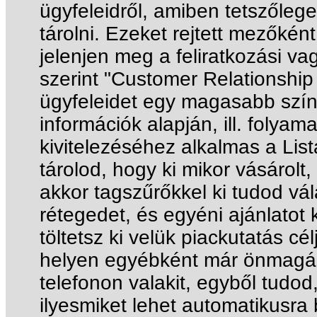
ügyfeleidről, amiben tetszőleges
tárolni. Ezeket rejtett mezőkén
jelenjen meg a feliratkozási v
szerint "Customer Relationship
ügyfeleidet egy magasabb színv
információk alapján, ill. folya
kivitelezéséhez alkalmas a Lis
tárolod, hogy ki mikor vásárolt,
akkor tagszűrőkkel ki tudod vál
rétegedet, és egyéni ajánlatot 
töltetsz ki velük piackutatás c
helyen egyébként már önmagában
telefonon valakit, egyből tudod, 
ilyesmiket lehet automatikusra be