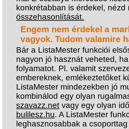
konkrétabban is érdekel, nézd 
összehasonlítását.
Engem nem érdekel a mark
vagyok. Tudom valamire ha
Bár a ListaMester funkciói els
nagyon jó hasznát veheted, ha
folyamatot. Pl. valamit szerveze
embereknek, emlékeztetőket kül
ListaMester mindezekben jó mu
kombinálod egy olyan rugalmas
szavazz.net
vagy egy olyan idő
bulilesz.hu
. A ListaMester funk
leghasznosabbak a csoporttag 