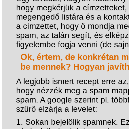
hogy megkérjük a címzetteket, 
megengedő listára és a kontakt 
a címzettet, hogy ő mondja me
spam, az talán segít, és elkép
figyelembe fogja venni (de sajn
Ok, értem, de konkrétan m
be mennek? Hogyan javíth
A legjobb ismert recept erre az
hogy nézzék meg a spam mappá
spam. A google szerint pl. töb
szűrő elzárja a levelet:
1. Sokan bejelölik spamnek. Ez