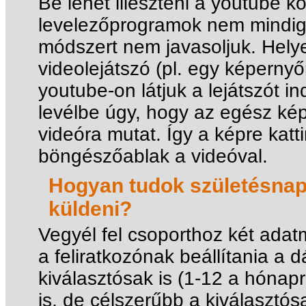
Be lehet illeszteni a youtube k
levelezőprogramok nem mindig 
módszert nem javasoljuk. Helyet
videolejátszó (pl. egy képern
youtube-on látjuk a lejátszót ind
levélbe úgy, hogy az egész képb
videóra mutat. Így a képre katt
böngészőablak a videóval.
Hogyan tudok születésnap
küldeni?
Vegyél fel csoporthoz két adat
a feliratkozónak beállítania a
kiválasztósak is (1-12 a hóna
is, de célszerűbb a kiválasztós