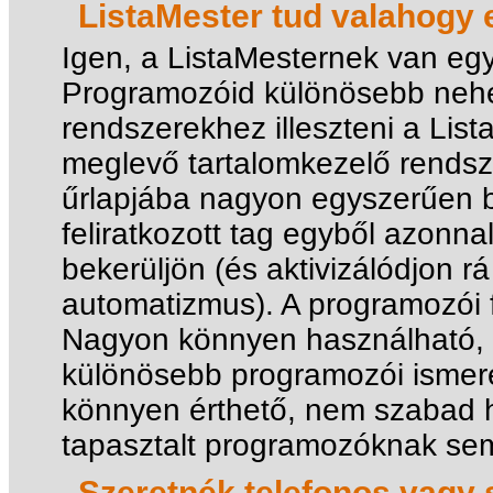
ListaMester tud valahogy
Igen, a ListaMesternek van eg
Programozóid különösebb nehé
rendszerekhez illeszteni a List
meglevő tartalomkezelő rendsze
űrlapjába nagyon egyszerűen b
feliratkozott tag egyből azonna
bekerüljön (és aktivizálódjon rá 
automatizmus). A programozói f
Nagyon könnyen használható, 
különösebb programozói ismer
könnyen érthető, nem szabad
tapasztalt programozóknak se
Szeretnék telefonos vagy 