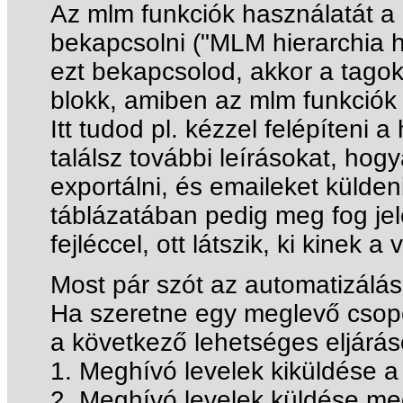
Az mlm funkciók használatát a 
bekapcsolni ("MLM hierarchia h
ezt bekapcsolod, akkor a tagok l
blokk, amiben az mlm funkciók 
Itt tudod pl. kézzel felépíteni a
találsz további leírásokat, hogya
exportálni, és emaileket külden
táblázatában pedig meg fog jel
fejléccel, ott látszik, ki kinek a 
Most pár szót az automatizálás
Ha szeretne egy meglevő csopo
a következő lehetséges eljárás
1. Meghívó levelek kiküldése a
2. Meghívó levelek küldése me