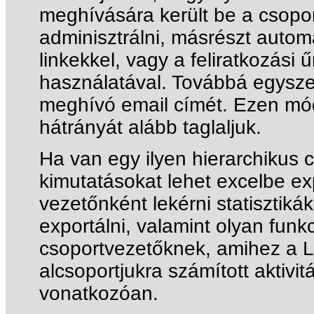
meghívására került be a csopor
adminisztrálni, másrészt autom
linkekkel, vagy a feliratkozási 
használatával. Továbbá egyszer
meghívó email címét. Ezen mód
hátrányát alább taglaljuk.
Ha van egy ilyen hierarchikus 
kimutatásokat lehet excelbe expo
vezetőnként lekérni statisztikák
exportálni, valamint olyan funkc
csoportvezetőknek, amihez a L
alcsoportjukra számított aktivit
vonatkozóan.