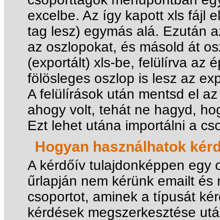
excelbe. Az így kapott xls fájl 
tag lesz) egymás alá. Ezután az
az oszlopokat, és másold át os
(exportált) xls-be, felülírva az
fölösleges oszlop is lesz az ex
A felülírások után mentsd el az
ahogy volt, tehát ne hagyd, hog
Ezt lehet utána importálni a c
Hogyan használhatok kérd
A kérdőív tulajdonképpen egy o
űrlapján nem kérünk emailt és n
csoportot, aminek a típusát kérd
kérdések megszerkesztése után