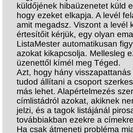
küldőjének hibaüzenetet küld er
hogy ezeket elkapja. A levél fe
amit megadsz. Viszont a levél 
értesítőit kérjük, egy olyan ema
ListaMester automatikusan figye
azokat kikapcsolja. Mellesleg 
üzenettől kímél meg Téged.
Azt, hogy hány visszapattanás 
tudod állítani a csoport szerke
más lehet. Alapértelmezés szeri
címlistádról azokat, akiknek ne
jelzi, és a tagok listájánál pir
továbbiakban ezekre a címekre
Ha csak átmeneti probléma miat