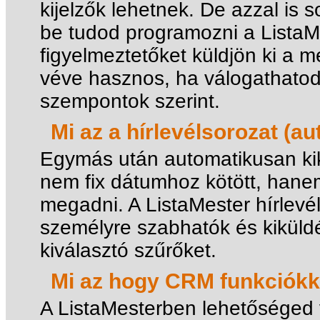
kijelzők lehetnek. De azzal is
be tudod programozni a ListaM
figyelmeztetőket küldjön ki a 
véve hasznos, ha válogathatod
szempontok szerint.
Mi az a hírlevélsorozat (a
Egymás után automatikusan kikü
nem fix dátumhoz kötött, hanem a
megadni. A ListaMester hírlevél
személyre szabhatók és kiküldé
kiválasztó szűrőket.
Mi az hogy CRM funkciókk
A ListaMesterben lehetőséged 