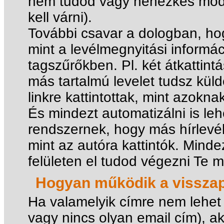
nem tudod vagy nehézkes módos
kell várni).
További csavar a dologban, hog
mint a levélmegnyitási informá
tagszűrőkben. Pl. két átkattint
más tartalmú levelet tudsz küld
linkre kattintottak, mint azoknak
És mindezt automatizálni is leh
rendszernek, hogy más hírlevél
mint az autóra kattintók. Mind
felületen el tudod végezni Te 
Hogyan működik a visszap
Ha valamelyik címre nem lehet e
vagy nincs olyan email cím), ak