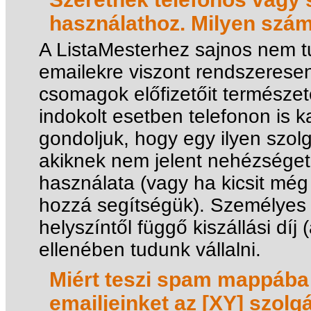
használathoz. Milyen szá
A ListaMesterhez sajnos nem t
emailekre viszont rendszerese
csomagok előfizetőit természet
indokolt esetben telefonon is 
gondoljuk, hogy egy ilyen szolg
akiknek nem jelent nehézséget
használata (vagy ha kicsit még
hozzá segítségük). Személyes
helyszíntől függő kiszállási dí
ellenében tudunk vállalni.
Miért teszi spam mappába 
emailjeinket az [XY] szolg