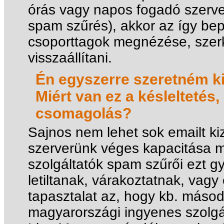
órás vagy napos fogadó szerver
spam szűrés), akkor az így bep
csoporttagok megnézése, szerk
visszaállítani.
Én egyszerre szeretném ki
Miért van ez a késleltetés
csomagolás?
Sajnos nem lehet sok emailt ki
szerverünk véges kapacitása m
szolgáltatók spam szűrői ezt 
letiltanak, várakoztatnak, vag
tapasztalat az, hogy kb. másod
magyarországi ingyenes szolgál