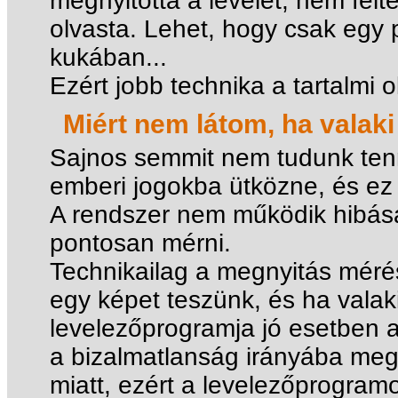
megnyitotta a levelet, nem felté
olvasta. Lehet, hogy csak egy pi
kukában...
Ezért jobb technika a tartalmi 
Miért nem látom, ha valaki
Sajnos semmit nem tudunk tenn
emberi jogokba ütközne, és ez
A rendszer nem működik hibás
pontosan mérni.
Technikailag a megnyitás méré
egy képet teszünk, és ha valaki
levelezőprogramja jó esetben az
a bizalmatlanság irányába me
miatt, ezért a levelezőprogram