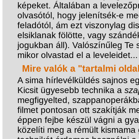
képeket. Általában a levelező
olvasótól, hogy jelenítsék-e m
feladótól, ám ezt viszonylag di
elsiklanak fölötte, vagy szánd
jogukban áll). Valószínűleg Te
mikor olvastad el a leveleidet...
Mire valók a "tartalmi olda
A sima hírlevélküldés sajnos e
Kicsit ügyesebb technika a
sza
megfigyelted, szappanoperákb
filmet pontosan ott szakítják m
éppen fejbe készül vágni a gya
közelíti meg a rémült kismama 