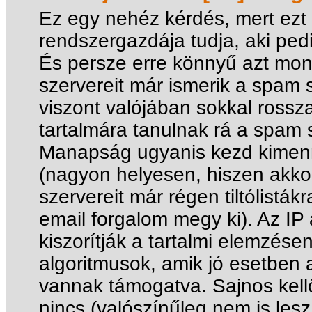
Ez egy nehéz kérdés, mert ezt 
rendszergazdája tudja, aki pedi
És persze erre könnyű azt mond
szervereit már ismerik a spam s
viszont valójában sokkal rossza
tartalmára tanulnak rá a spam 
Manapság ugyanis kezd kimenni
(nagyon helyesen, hiszen akko
szervereit már régen tiltólistá
email forgalom megy ki). Az IP
kiszorítják a tartalmi elemzése
algoritmusok, amik jó esetben a
vannak támogatva. Sajnos kell
nincs (valószínűleg nem is lesz