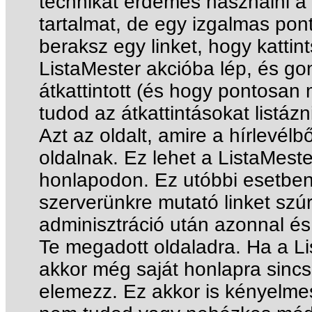
technikát érdemes használni a h
tartalmat, de egy izgalmas pon
beraksz egy linket, hogy kattin
ListaMester akcióba lép, és go
átkattintott (és hogy pontosan 
tudod az átkattintásokat listázn
Azt az oldalt, amire a hírlevélbő
oldalnak. Ez lehet a ListaMeste
honlapodon. Ez utóbbi esetben
szerverünkre mutató linket szúr
adminisztráció után azonnal és 
Te megadott oldaladra. Ha a Li
akkor még saját honlapra sincs
elemezz. Ez akkor is kényelmes