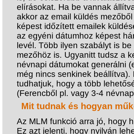
elírásokat. Ha be vannak állít
akkor az email küldés mezőből
képest időzített emailek küldése
az egyéni dátumhoz képest hán
levél. Több ilyen szabályt is be
mezőhöz is. Ugyanitt tudsz a 
névnapi dátumokat generálni (e
még nincs senkinek beállítva).
tudhatjuk, hogy a több lehetősé
(Ferencből pl. vagy 3-4 névnap
Mit tudnak és hogyan mű
Az MLM funkció arra jó, hogy hi
Ez azt jelenti, hogy nyilván lehe