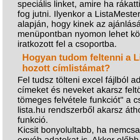
speciális linket, amire ha rákatt
fog jutni. Ilyenkor a ListaMester
alapján, hogy kinek az ajánlásár
menüpontban nyomon lehet köve
iratkozott fel a csoportba.
Hogyan tudom feltenni a 
hozott címlistámat?
Fel tudsz tölteni excel fájlból 
címeket és neveket akarsz feltö
tömeges felvétele funkciót" a 
lista.hu rendszerből akarsz áth
funkció.
Kicsit bonyolultabb, ha nemcs
egyéb adatokat is. Akkor előbb 