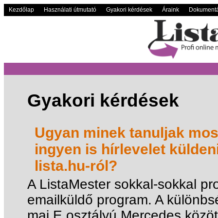
Kezdőlap
Használati útmutató
Gyakori kérdések
Áraink
Dokumentá
Gyakori kérdések
Ugyan minek tanuljak most
ingyen is hírlevelet külden
lista.hu-ról?
A ListaMester sokkal-sokkal pr
emailküldő program. A különbs
mai E osztályú Mercedes közöt