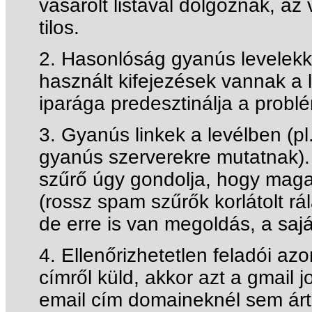
vásárolt listával dolgoznak, az
tilos.
2. Hasonlóság gyanús levelekk
használt kifejezések vannak a 
iparága predesztinálja a probl
3. Gyanús linkek a levélben (pl
gyanús szerverekre mutatnak).
szűrő úgy gondolja, hogy maga
(rossz spam szűrők korlátolt rál
de erre is van megoldás, a sajá
4. Ellenőrizhetetlen feladói az
címről küld, akkor azt a gmail 
email cím domaineknél sem árt