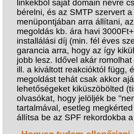
linkekből saját domain névre cs
bérelni, és az SMTP szervert a
menüpontjában arra állítani, az
megoldás kb. ára havi 3000Ft+
installálási díj (min. fél éves s
garancia arra, hogy az így kikü
jobb lesz. Idővel akár romolhat
ill. a kiváltott reakcióktól függ
megoldást tehát csak akkor ajá
lehetőségeket kiküszöbölted (ti
olvasókat, hogy jelöljék be "ne
tartalmával, esetleg megkérted
állítsa be az SPF rekordokba a