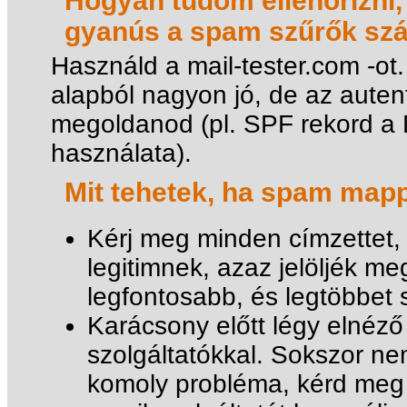
Hogyan tudom ellenőrizni,
gyanús a spam szűrők sz
Használd a mail-tester.com -ot.
alapból nagyon jó, de az autent
megoldanod (pl. SPF rekord a 
használata).
Mit tehetek, ha spam mapp
Kérj meg minden címzettet, 
legitimnek, azaz jelöljék 
legfontosabb, és legtöbbet 
Karácsony előtt légy elnéz
szolgáltatókkal. Sokszor ne
komoly probléma, kérd meg 