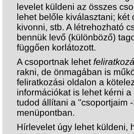
levelet küldeni az összes cs
lehet belőle kiválasztani; ké
kivonni, stb. A létrehozható 
bennük levő (különböző) tag
függően korlátozott.
A csoportnak lehet
feliratkoz
rakni, de önmagában is műkö
feliratkozási oldalon a kötel
információkat is lehet kérni 
tudod állítani a "csoportjaim
menüpontban.
Hírlevelet úgy lehet küldeni,