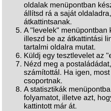
oldalak menüpontban készí
állítsd rá a saját oldaladr
átkattintsanak.
A "levelek" menüpontban k
illeszd be az átkattintási l
tartalmi oldalra mutat.
Küldj egy tesztlevelet az 
Nézd meg a postaládádat, h
számítottál. Ha igen, mos
csoportnak.
A statisztikák menüpontb
folyamatot, illetve azt, hog
kattintott már át.