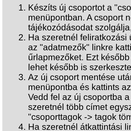
Készíts új csoportot a "cs
menüpontban. A csoport ne
tájékozódásodat szolgálja,
Ha szeretnél feliratkozási 
az "adatmezők" linkre katt
űrlapmezőket. Ezt később 
lehet később is szerkeszte
Az új csoport mentése utá
menüpontba és kattints az "
Vedd fel az új csoportba a
szeretnél több címet egysz
"csoporttagok -> tagok töm
Ha szeretnél átkattintási l