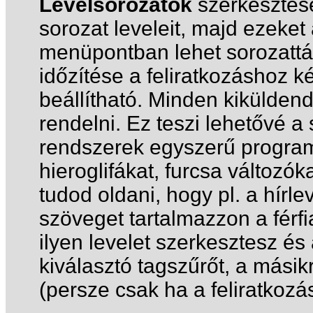
Levélsorozatok
szerkesztésé
sorozat leveleit, majd ezeket
menüpontban lehet sorozattá 
időzítése a feliratkozáshoz 
beállítható. Minden kiküldend
rendelni. Ez teszi lehetővé a
rendszerek egyszerű program
hieroglifákat, furcsa változó
tudod oldani, hogy pl. a hírl
szöveget tartalmazzon a férf
ilyen levelet szerkesztesz és 
kiválasztó tagszűrőt, a másik
(persze csak ha a feliratkoz