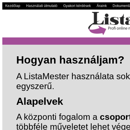
Kezdőlap
Használati útmutató
Gyakori kérdések
Áraink
Dokumentá
Hogyan használjam?
A ListaMester használata sok
egyszerű.
Alapelvek
A központi fogalom a
csopor
többféle műveletet lehet vége