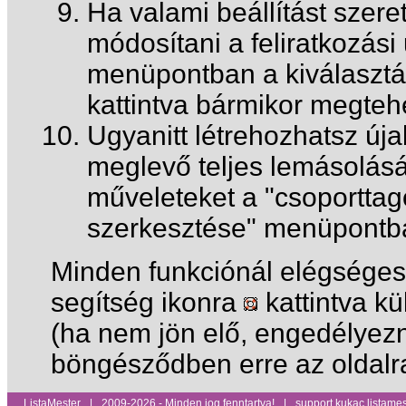
Ha valami beállítást szere
módosítani a feliratkozási 
menüpontban a kiválasztás
kattintva bármikor megteh
Ugyanitt létrehozhatsz úja
meglevő teljes lemásolásá
műveleteket a "csoportta
szerkesztése" menüpontb
Minden funkciónál elégséges 
segítség ikonra
kattintva k
(ha nem jön elő, engedélyezn
böngésződben erre az oldalr
ListaMester
|
2009-2026 - Minden jog fenntartva!
|
support kukac listames