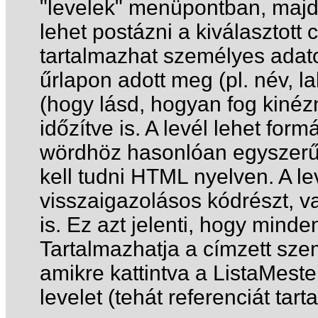
"levelek" menüpontban, majd
lehet postázni a kiválasztott
tartalmazhat személyes adatok
űrlapon adott meg (pl. név, la
(hogy lásd, hogyan fog kinézni
időzítve is. A levél lehet fo
wördhöz hasonlóan egyszerű 
kell tudni HTML nyelven. A le
visszaigazolásos kódrészt, va
is. Ez azt jelenti, hogy minde
Tartalmazhatja a címzett szem
amikre kattintva a ListaMeste
levelet (tehát referenciát tar