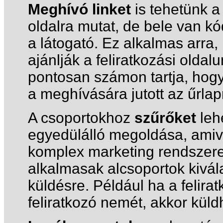
Meghívó linket
is tehetünk a 
oldalra mutat, de bele van kó
a látogató. Ez alkalmas arra
ajánlják a feliratkozási olda
pontosan számon tartja, hogy 
a meghívására jutott az űrlap
A csoportokhoz
szűrőket
lehe
egyedülálló megoldása, amiv
komplex marketing rendszere
alkalmasak alcsoportok kivál
küldésre. Például ha a felir
feliratkozó nemét, akkor kül