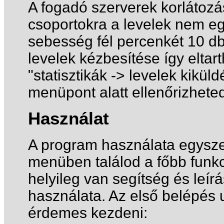
A fogadó szerverek korlátozá
csoportokra a levelek nem eg
sebesség fél percenkét 10 db.
levelek kézbesítése így eltar
"statisztikák -> levelek kik
menüpont alatt ellenőrizheted, i
Használat
A program használata egyszer
menüben találod a főbb funk
helyileg van segítség és leír
használata. Az első belépés 
érdemes kezdeni: