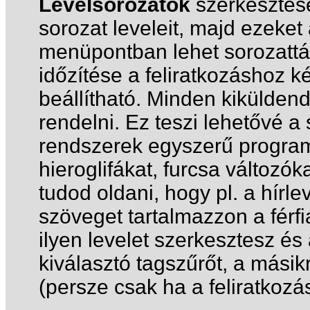
Levélsorozatok
szerkesztésé
sorozat leveleit, majd ezeket
menüpontban lehet sorozattá 
időzítése a feliratkozáshoz 
beállítható. Minden kiküldend
rendelni. Ez teszi lehetővé a
rendszerek egyszerű program
hieroglifákat, furcsa változó
tudod oldani, hogy pl. a hírl
szöveget tartalmazzon a férf
ilyen levelet szerkesztesz és 
kiválasztó tagszűrőt, a másik
(persze csak ha a feliratkoz