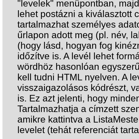
"levelek" menüpontban, majd
lehet postázni a kiválasztott
tartalmazhat személyes adatok
űrlapon adott meg (pl. név, la
(hogy lásd, hogyan fog kinézni
időzítve is. A levél lehet fo
wördhöz hasonlóan egyszerű 
kell tudni HTML nyelven. A le
visszaigazolásos kódrészt, va
is. Ez azt jelenti, hogy minde
Tartalmazhatja a címzett szem
amikre kattintva a ListaMeste
levelet (tehát referenciát tar