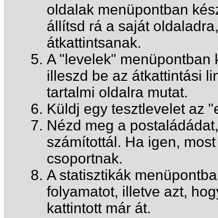
oldalak menüpontban készí
állítsd rá a saját oldaladr
átkattintsanak.
A "levelek" menüpontban k
illeszd be az átkattintási l
tartalmi oldalra mutat.
Küldj egy tesztlevelet az 
Nézd meg a postaládádat, h
számítottál. Ha igen, mos
csoportnak.
A statisztikák menüpontb
folyamatot, illetve azt, hog
kattintott már át.