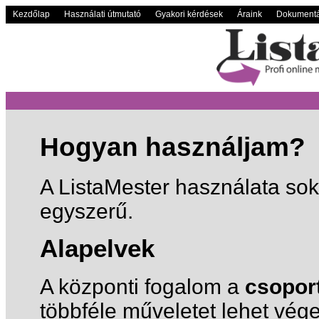
Kezdőlap
Használati útmutató
Gyakori kérdések
Áraink
Dokumentá
Hogyan használjam?
A ListaMester használata sok
egyszerű.
Alapelvek
A központi fogalom a
csopor
többféle műveletet lehet vége