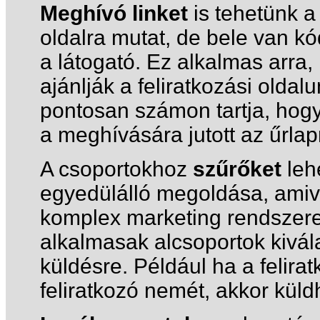
Meghívó linket
is tehetünk a 
oldalra mutat, de bele van kó
a látogató. Ez alkalmas arra
ajánlják a feliratkozási olda
pontosan számon tartja, hogy 
a meghívására jutott az űrlap
A csoportokhoz
szűrőket
lehe
egyedülálló megoldása, amiv
komplex marketing rendszere
alkalmasak alcsoportok kivál
küldésre. Például ha a felir
feliratkozó nemét, akkor kül