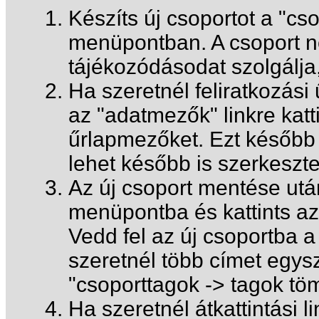
Készíts új csoportot a "cs
menüpontban. A csoport ne
tájékozódásodat szolgálja,
Ha szeretnél feliratkozási 
az "adatmezők" linkre katt
űrlapmezőket. Ezt később 
lehet később is szerkeszte
Az új csoport mentése utá
menüpontba és kattints az "
Vedd fel az új csoportba a
szeretnél több címet egysz
"csoporttagok -> tagok töm
Ha szeretnél átkattintási l