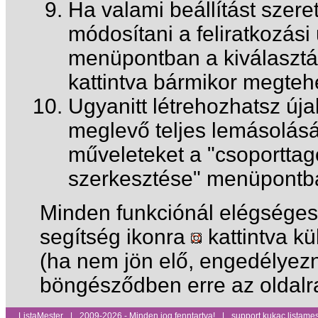
Ha valami beállítást szere
módosítani a feliratkozási 
menüpontban a kiválasztás
kattintva bármikor megteh
Ugyanitt létrehozhatsz úja
meglevő teljes lemásolásá
műveleteket a "csoportta
szerkesztése" menüpontb
Minden funkciónál elégséges 
segítség ikonra
kattintva k
(ha nem jön elő, engedélyezn
böngésződben erre az oldalr
ListaMester
|
2009-2026 - Minden jog fenntartva!
|
support kukac listames