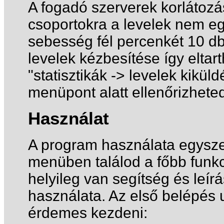
A fogadó szerverek korlátozá
csoportokra a levelek nem eg
sebesség fél percenkét 10 db.
levelek kézbesítése így eltar
"statisztikák -> levelek kik
menüpont alatt ellenőrizheted, i
Használat
A program használata egyszer
menüben találod a főbb funk
helyileg van segítség és leír
használata. Az első belépés 
érdemes kezdeni: