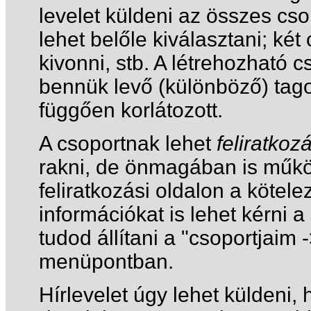
levelet küldeni az összes cs
lehet belőle kiválasztani; ké
kivonni, stb. A létrehozható 
bennük levő (különböző) tag
függően korlátozott.
A csoportnak lehet
feliratkoz
rakni, de önmagában is műkö
feliratkozási oldalon a kötel
információkat is lehet kérni 
tudod állítani a "csoportjaim
menüpontban.
Hírlevelet úgy lehet küldeni,